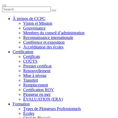
Toggle
navigation
À propos de CCPC
Vision et Mission
Gouvernance
Membres du conseil d’administration
Reconnaissance internationale
Conférence et exposition
Accréditation des écoles
Certification
Certificats
COÛTS
Premier certificat
Renouvellement
Mise à niveau
Transfert
Remplacement
Certification ROV
Plongeur en mer
ÉVALUATION (ERA)
Formation
Types de Plongeurs Professionnels
Écoles